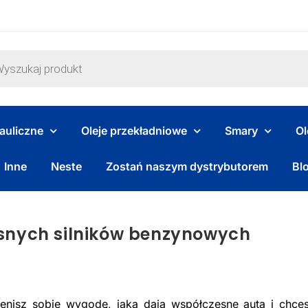
rauliczne
Oleje przekładniowe
Smary
Ol
Inne
Neste
Zostań naszym dystrybutorem
Bl
snych silników benzynowych
cenisz sobie wygodę, jaką dają współczesne auta i chce