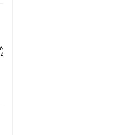
y,
ać