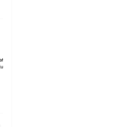
ał
ju