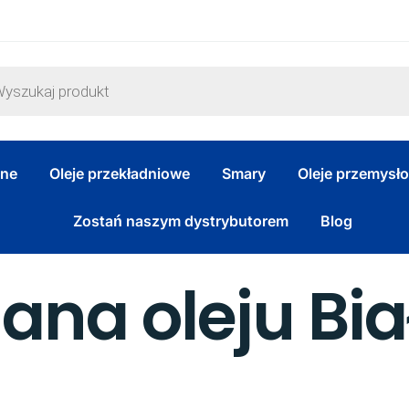
zne
Oleje przekładniowe
Smary
Oleje przemysł
Zostań naszym dystrybutorem
Blog
na oleju Bia