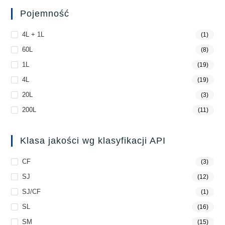
Pojemność
4L + 1L
(1)
60L
(8)
1L
(19)
4L
(19)
20L
(3)
200L
(11)
Klasa jakości wg klasyfikacji API
CF
(3)
SJ
(12)
SJ/CF
(1)
SL
(16)
SM
(15)