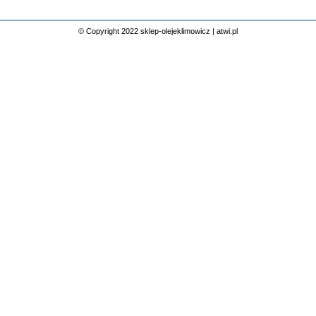
© Copyright 2022 sklep-olejeklimowicz |
atwi.pl