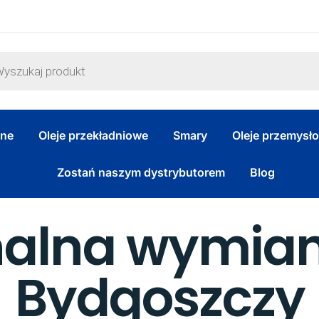
zne
Oleje przekładniowe
Smary
Oleje przemysł
Zostań naszym dystrybutorem
Blog
nalna wymian
Bydgoszczy