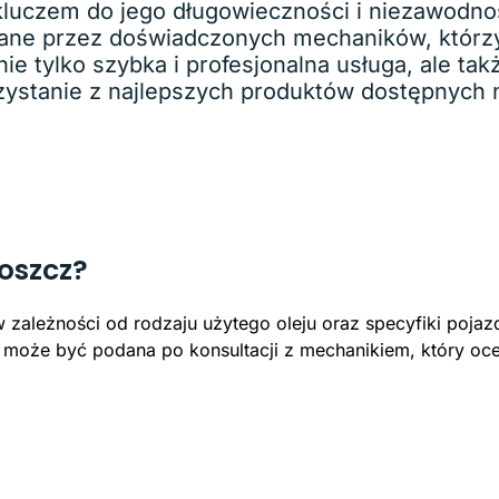
luczem do jego długowieczności i niezawodno
wane przez doświadczonych mechaników, którzy
ie tylko szybka i profesjonalna usługa, ale t
orzystanie z najlepszych produktów dostępnych
goszcz?
ależności od rodzaju użytego oleju oraz specyfiki pojazd
na może być podana po konsultacji z mechanikiem, który oc