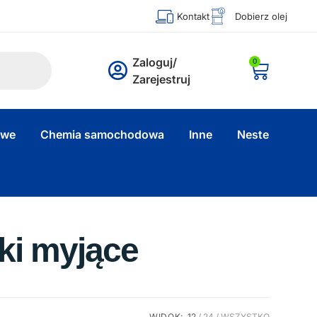
Kontakt
Dobierz olej
Zaloguj/
0
Zarejestruj
owe
Chemia samochodowa
Inne
Neste
ki myjące
WIDOK:
12
24
WSZYSTKO