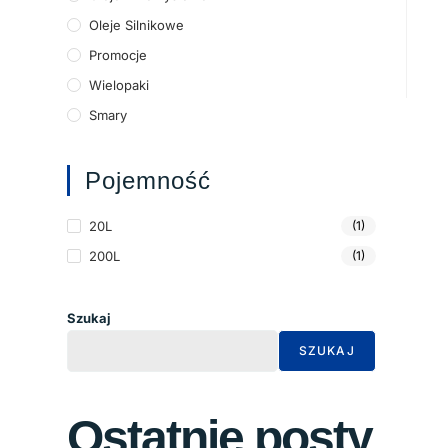
Oleje Silnikowe
Promocje
Wielopaki
Smary
Pojemność
20L
(1)
200L
(1)
Szukaj
SZUKAJ
Ostatnie posty