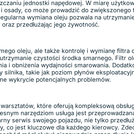
zczaniu jednostki napędowej. W miarę użytkow
 osady, co może prowadzić do zwiększonego tar
gularna wymiana oleju pozwala na utrzymanie 
oraz przedłużając jego żywotność.
go oleju, ale także kontrolę i wymianę filtra o
rzymanie czystości środka smarnego. Filtr ole
nia i obniżenia wydajności smarowania. Dodat
silnika, takie jak poziom płynów eksploatacyj
ne wykrycie potencjalnych problemów.
 warsztatów, które oferują kompleksową obsług
snym narzędziom usługa jest przeprowadzana 
arny serwis swojego pojazdu, nie tylko przedłu
y, co jest kluczowe dla każdego kierowcy. Zde