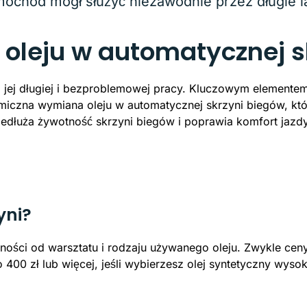
mochód mógł służyć niezawodnie przez długie l
leju w automatycznej s
jej długiej i bezproblemowej pracy. Kluczowym elementem 
iczna wymiana oleju w automatycznej skrzyni biegów, która
edłuża żywotność skrzyni biegów i poprawia komfort jazdy
yni?
żności od warsztatu i rodzaju używanego oleju. Zwykle cen
00 zł lub więcej, jeśli wybierzesz olej syntetyczny wysok