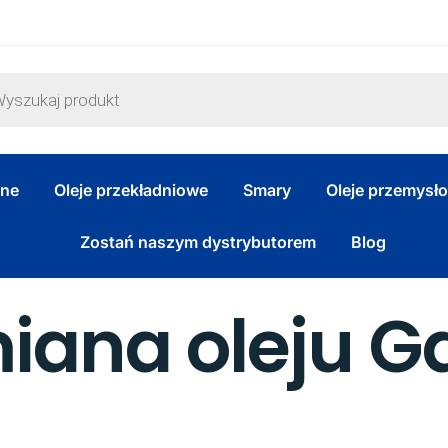
zne
Oleje przekładniowe
Smary
Oleje przemysł
Zostań naszym dystrybutorem
Blog
ana oleju G