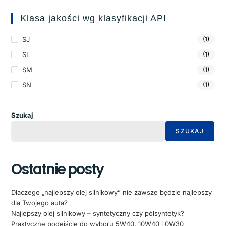
Klasa jakości wg klasyfikacji API
SJ
(1)
SL
(1)
SM
(1)
SN
(1)
Szukaj
SZUKAJ
Ostatnie posty
Dlaczego „najlepszy olej silnikowy” nie zawsze będzie najlepszy
dla Twojego auta?
Najlepszy olej silnikowy – syntetyczny czy półsyntetyk?
Praktyczne podejście do wyboru 5W40, 10W40 i 0W30