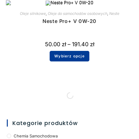
Oleje silnikowe
,
Oleje do samochodów osobowych
,
Neste
Neste Pro+ V 0W-20
50.00
zł
–
191.40
zł
Wybierz opcje
Kategorie produktów
Chemia Samochodowa