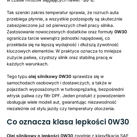
Tak szeroki zakres temperatur sprawia, że rozruch auta
przebiega płynnie, a wszystkie podzespoły są skutecznie
zabezpieczone już od pierwszych chwil pracy silnika.
Zastosowanie nowoczesnych dodatków oraz formuły
0W30
ogranicza tarcie wewnątrz jednostki napędowej, co
przekłada się na lepszą wydajność i dłuższą żywotność
kluczowych elementów. W praktyce oznacza to mniejsze
zużycie paliwa, czystszy silnik oraz stabilną pracę w
każdych warunkach.
Tego typu
olej silnikowy 0W30
sprawdza się w
samochodach osobowych i dostawczych, a także w
pojazdach wyposażonych w turbosprężarkę, bezpośredni
wtrysk paliwa czy filtr DPF. Jeden produkt z powodzeniem
obsługuje wiele modeli aut, gwarantując niezawodność
niezależnie od stylu jazdy czy temperatury otoczenia.
Co oznacza klasa lepkości 0W30
Olej silnikowy o lepkości 0W30
zgodnie z klasyfikacją SAE