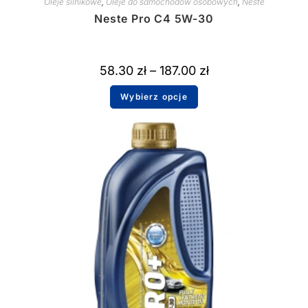
Oleje silnikowe
,
Oleje do samochodów osobowych
,
Neste
Neste Pro C4 5W-30
58.30
zł
–
187.00
zł
Wybierz opcje