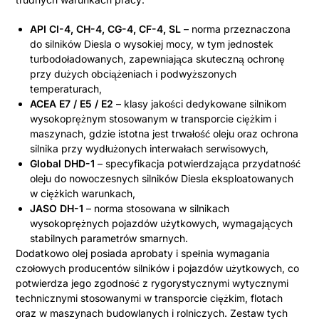
API CI-4, CH-4, CG-4, CF-4, SL
– norma przeznaczona
do silników Diesla o wysokiej mocy, w tym jednostek
turbodoładowanych, zapewniająca skuteczną ochronę
przy dużych obciążeniach i podwyższonych
temperaturach,
ACEA E7 / E5 / E2
– klasy jakości dedykowane silnikom
wysokoprężnym stosowanym w transporcie ciężkim i
maszynach, gdzie istotna jest trwałość oleju oraz ochrona
silnika przy wydłużonych interwałach serwisowych,
Global DHD-1
– specyfikacja potwierdzająca przydatność
oleju do nowoczesnych silników Diesla eksploatowanych
w ciężkich warunkach,
JASO DH-1
– norma stosowana w silnikach
wysokoprężnych pojazdów użytkowych, wymagających
stabilnych parametrów smarnych.
Dodatkowo olej posiada aprobaty i spełnia wymagania
czołowych producentów silników i pojazdów użytkowych, co
potwierdza jego zgodność z rygorystycznymi wytycznymi
technicznymi stosowanymi w transporcie ciężkim, flotach
oraz w maszynach budowlanych i rolniczych. Zestaw tych