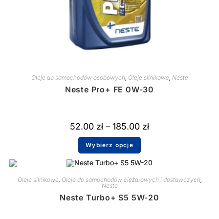
Oleje do samochodów osobowych
,
Oleje silnikowe
,
Neste
Neste Pro+ FE 0W-30
52.00
zł
–
185.00
zł
Wybierz opcje
Oleje silnikowe
,
Oleje do samochodów ciężarowych i dostawczych
,
Neste
Neste Turbo+ S5 5W-20