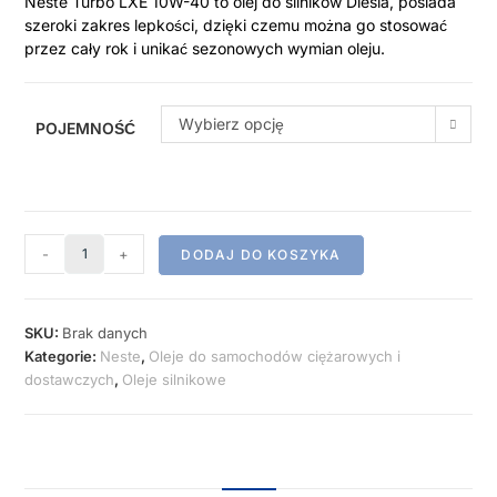
Neste Turbo LXE 10W-40 to olej do silników Diesla, posiada
szeroki zakres lepkości, dzięki czemu można go stosować
przez cały rok i unikać sezonowych wymian oleju.
Wybierz opcję
POJEMNOŚĆ
-
+
DODAJ DO KOSZYKA
SKU:
Brak danych
Kategorie:
Neste
,
Oleje do samochodów ciężarowych i
dostawczych
,
Oleje silnikowe