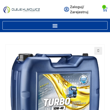
Zaloguj/
0
Zarejestruj
🔍