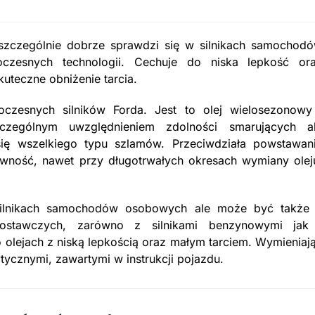
d szczególnie dobrze sprawdzi się w silnikach samochod
zesnych technologii. Cechuje do niska lepkość or
uteczne obniżenie tarcia.
woczesnych silników Forda. Jest to olej wielosezonowy
czególnym uwzględnieniem zdolności smarujących a
się wszelkiego typu szlamów. Przeciwdziała powstawan
tywność, nawet przy długotrwałych okresach wymiany olej
silnikach samochodów osobowych ale może być także
stawczych, zarówno z silnikami benzynowymi jak
 olejach z niską lepkością oraz małym tarciem. Wymieniaj
tycznymi, zawartymi w instrukcji pojazdu.