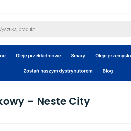
zne
Oleje przekładniowe
Smary
Oleje przemysł
Zostań naszym dystrybutorem
Blog
ikowy – Neste City