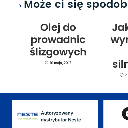
Może ci się spodo
Olej do
Ja
prowadnic
wy
ślizgowych
si
19 maja, 2017
7
Autoryzowany
dystrybutor Neste