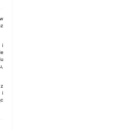
ów
az
 i
le
iu
u,
 z
 i
ąc