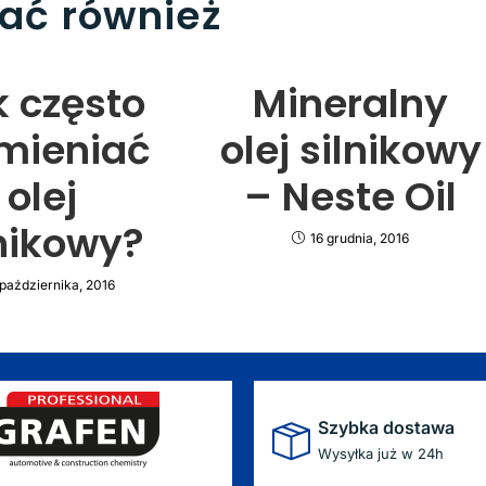
bać również
k często
Mineralny
mieniać
olej silnikowy
olej
– Neste Oil
lnikowy?
16 grudnia, 2016
 października, 2016
Szybka dostawa
Wysyłka już w 24h