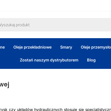
zne
Oleje przekładniowe
Smary
Oleje przemysł
Zostań naszym dystrybutorem
Blog
wej
ysk czy układów hydraulicznych stosuje się specjalistycz