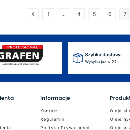
1
…
4
5
6
7
Szybka dostawa
Wysyłka już w 24h
ienta
Informacje
Produk
Kontakt
Oleje si
Regulamin
Oleje hy
ienia
Polityka Prywatności
Oleje p