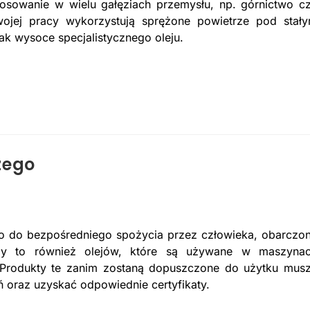
sowanie w wielu gałęziach przemysłu, np. górnictwo c
wojej pracy wykorzystują sprężone powietrze pod stał
ak wysoce specjalistycznego oleju.
zego
o do bezpośredniego spożycia przez człowieka, obarczo
yczy to również olejów, które są używane w maszyna
 Produkty te zanim zostaną dopuszczone do użytku mus
ań oraz uzyskać odpowiednie certyfikaty.