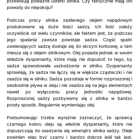
przewidują poważne usterki silnika. Czy faktycznie mają oni
powody do niepokoju?
Podczas pracy silnika zasilanego olejem napędowym
produkowane są duże ilości sadzy. Ich ilość zależy
oczywiście od wielu czynników, ale faktem jest, że podczas
jego spalania zawsze powstaje sadza. Część spalin
zawierających sadzę dostaje się do skrzyni korbowej, a tam
miesza się z olejem silnikowym. Olej posiada jednak w swoim
składzie dyspersanty, które mają nie dopuścić to tego, by
sadza spowodowała uszkodzenia w silniku. Dyspersanty
sprawiają, że sadza nie łączy się w większe cząsteczki i nie
osadza się w silniku. Sadza pozostaje w formie rozproszonej i
swobodnie pływa w oleju i nie osadza się na jego elementach
nawet po wyłączeniu pracy jednostki napędowej.
Rozproszonej sadzy pozbywamy się z silnika w bardzo
prosty sposób. Regularnie wymieniając olej.
Podsumowując trzeba wyraźnie zaznaczyć, że sprawcą
czarnego koloru oleju są właśnie dyspersanty, które nie
dopuszczają do osadzania się wewnątrz silnika sadzy. Oleje
powinien więc być czarny i bardzo dobrze jeśli tak jest.