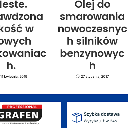
Neste.
Olej do
awdzona
smarowania
kość w
nowoczesnyc
owych
h silników
kowaniac
benzynowyc
h.
h
11 kwietnia, 2019
27 stycznia, 2017
Szybka dostawa
Wysyłka już w 24h