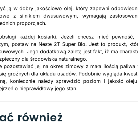
yć ją w dobry jakościowo olej, który zapewni odpowiedn
inowe z silnikiem dwusuwowym, wymagają zastosowan
ednich proporcjach.
 obsługi każdej kosiarki. Jeżeli chcesz mieć pewność, 
zym, postaw na Neste 2T Super Bio. Jest to produkt, któ
suwowych. Jego dodatkową zaletą jest fakt, iż ma charakt
zpieczny dla środowiska naturalnego.
e pozostawiać jej na okres zimowy z mała ilością paliwa
się groźnych dla układu osadów. Podobnie wygląda kwest
ą, koniecznie należy sprawdzić poziom i jakość oleju
jrzeń o nieprawidłowy jego stan.
bać również