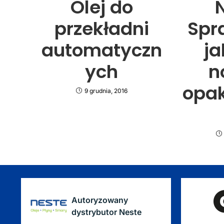
Olej do
przekładni
Spr
automatyczn
ja
ych
n
opa
9 grudnia, 2016
Autoryzowany
dystrybutor Neste