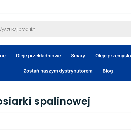
zne
Oleje przekładniowe
Smary
Oleje przemysł
Zostań naszym dystrybutorem
Blog
osiarki spalinowej