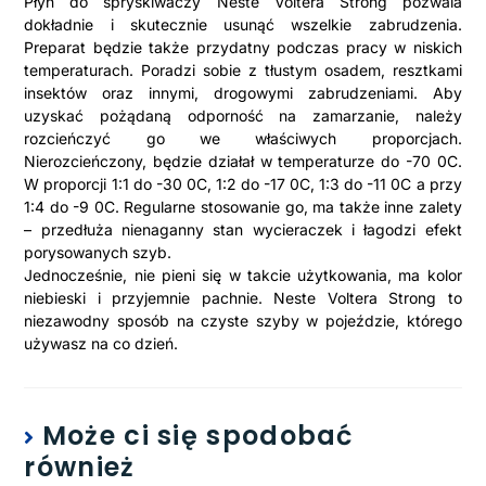
Płyn do spryskiwaczy Neste Voltera Strong pozwala
dokładnie i skutecznie usunąć wszelkie zabrudzenia.
Preparat będzie także przydatny podczas pracy w niskich
temperaturach. Poradzi sobie z tłustym osadem, resztkami
insektów oraz innymi, drogowymi zabrudzeniami. Aby
uzyskać pożądaną odporność na zamarzanie, należy
rozcieńczyć go we właściwych proporcjach.
Nierozcieńczony, będzie działał w temperaturze do -70 0C.
W proporcji 1:1 do -30 0C, 1:2 do -17 0C, 1:3 do -11 0C a przy
1:4 do -9 0C. Regularne stosowanie go, ma także inne zalety
– przedłuża nienaganny stan wycieraczek i łagodzi efekt
porysowanych szyb.
Jednocześnie, nie pieni się w takcie użytkowania, ma kolor
niebieski i przyjemnie pachnie. Neste Voltera Strong to
niezawodny sposób na czyste szyby w pojeździe, którego
używasz na co dzień.
Może ci się spodobać
również