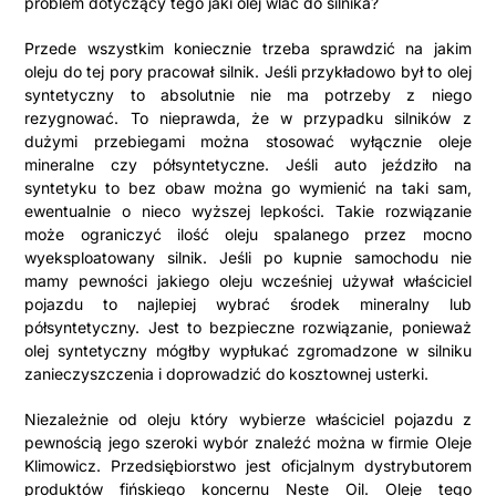
problem dotyczący tego jaki olej wlać do silnika?
Przede wszystkim koniecznie trzeba sprawdzić na jakim
oleju do tej pory pracował silnik. Jeśli przykładowo był to olej
syntetyczny to absolutnie nie ma potrzeby z niego
rezygnować. To nieprawda, że w przypadku silników z
dużymi przebiegami można stosować wyłącznie oleje
mineralne czy półsyntetyczne. Jeśli auto jeździło na
syntetyku to bez obaw można go wymienić na taki sam,
ewentualnie o nieco wyższej lepkości. Takie rozwiązanie
może ograniczyć ilość oleju spalanego przez mocno
wyeksploatowany silnik. Jeśli po kupnie samochodu nie
mamy pewności jakiego oleju wcześniej używał właściciel
pojazdu to najlepiej wybrać środek mineralny lub
półsyntetyczny. Jest to bezpieczne rozwiązanie, ponieważ
olej syntetyczny mógłby wypłukać zgromadzone w silniku
zanieczyszczenia i doprowadzić do kosztownej usterki.
Niezależnie od oleju który wybierze właściciel pojazdu z
pewnością jego szeroki wybór znaleźć można w firmie Oleje
Klimowicz. Przedsiębiorstwo jest oficjalnym dystrybutorem
produktów fińskiego koncernu Neste Oil. Oleje tego