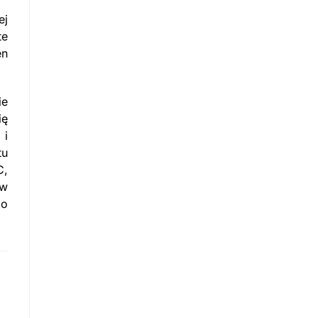
ej
te
en
ie
ię
 i
tu
C,
 w
go