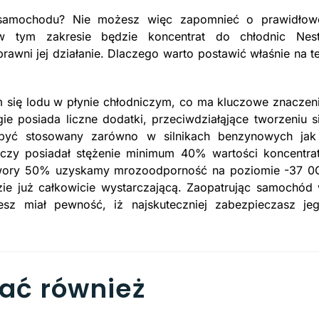
 samochodu? Nie możesz więc zapomnieć o prawidłow
 w tym zakresie będzie koncentrat do chłodnic Nes
awni jej działanie. Dlaczego warto postawić właśnie na t
 się lodu w płynie chłodniczym, co ma kluczowe znaczen
ie posiada liczne dodatki, przeciwdziałąjące tworzeniu s
 być stosowany zarówno w silnikach benzynowych jak
niczy posiadał stężenie minimum 40% wartości koncentra
twory 50% uzyskamy mrozoodporność na poziomie -37 0
ie już całkowicie wystarczającą. Zaopatrując samochód
esz miał pewność, iż najskuteczniej zabezpieczasz je
bać również