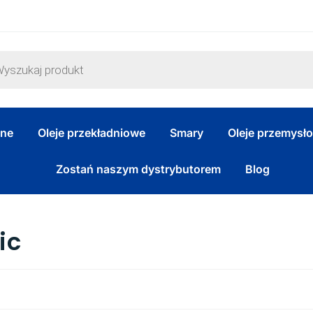
zne
Oleje przekładniowe
Smary
Oleje przemysł
Zostań naszym dystrybutorem
Blog
ic