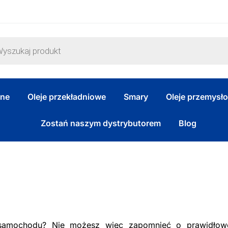
zne
Oleje przekładniowe
Smary
Oleje przemysł
Zostań naszym dystrybutorem
Blog
 samochodu? Nie możesz więc zapomnieć o prawidłow