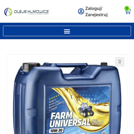
Zaloguj/
0
Zarejestruj
🔍