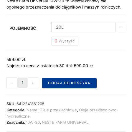
Neste Farm Universal 10W-30 to wielosezonowy olej
ogólnego przeznaczenia do ciągników i maszyn rolniczych.
20L
POJEMNOŚĆ
Wyczyść
599.00
zł
Najniższa cena z ostatnich 30 dni:
599.00
zł
-
+
DODAJ DO KOSZYKA
SKU:
6412241861205
Kategorie:
Neste
,
Oleje przekładniowe
,
Oleje przekładniowo-
hydrauliczne
Znaczniki:
10W-30
,
NESTE FARM UNIVERSAL