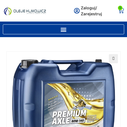
Zaloguj/
0
Zarejestruj
🔍