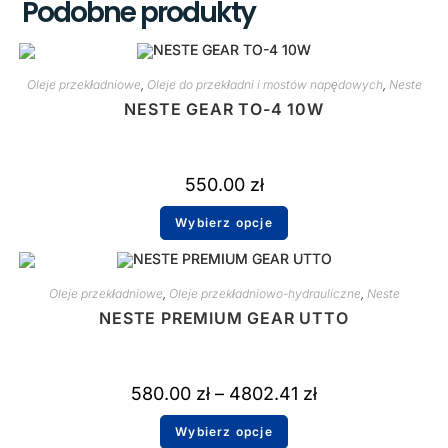
Podobne produkty
Oleje przekładniowe
,
Oleje do przekładni i mostów napędowych
,
Neste
NESTE GEAR TO-4 10W
550.00
zł
Wybierz opcje
Oleje przekładniowe
,
Oleje przekładniowo-hydrauliczne
,
Neste
NESTE PREMIUM GEAR UTTO
580.00
zł
–
4802.41
zł
Wybierz opcje