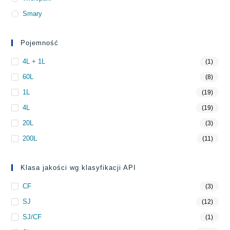
Smary
Pojemność
4L + 1L
(1)
60L
(8)
1L
(19)
4L
(19)
20L
(3)
200L
(11)
Klasa jakości wg klasyfikacji API
CF
(3)
SJ
(12)
SJ/CF
(1)