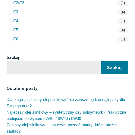
C2/C3
(1)
C3
(4)
C4
(1)
C5
(4)
C6
(1)
Szukaj
Szukaj
Ostatnie posty
Dlaczego „najlepszy olej silnikowy” nie zawsze będzie najlepszy dla
Twojego auta?
Najlepszy olej silnikowy – syntetyczny czy półsyntetyk? Praktyczne
podejście do wyboru 5W40, 10W40 i 0W30
Ceniony olej silnikowy — po czym poznać markę, której można
zaufać?