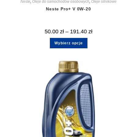
Neste
,
Oleje do samochodów osobowych
,
Oleje silnikowe
Neste Pro+ V 0W-20
50.00
zł
–
191.40
zł
Wybierz opcje