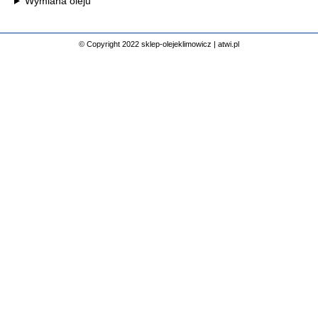
Wymiana oleju
© Copyright 2022 sklep-olejeklimowicz |
atwi.pl