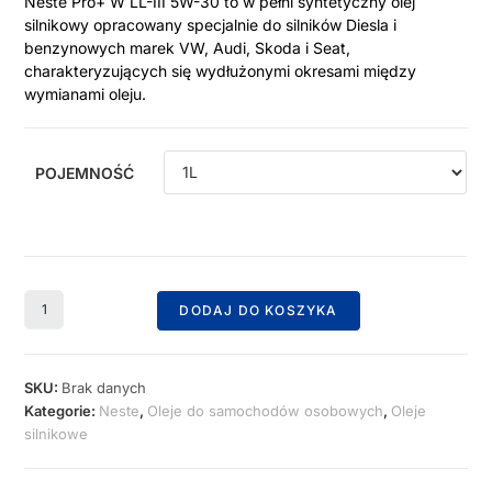
Neste Pro+ W LL-III 5W-30 to w pełni syntetyczny olej
silnikowy opracowany specjalnie do silników Diesla i
benzynowych marek VW, Audi, Skoda i Seat,
charakteryzujących się wydłużonymi okresami między
wymianami oleju.
POJEMNOŚĆ
DODAJ DO KOSZYKA
SKU:
Brak danych
Kategorie:
Neste
,
Oleje do samochodów osobowych
,
Oleje
silnikowe