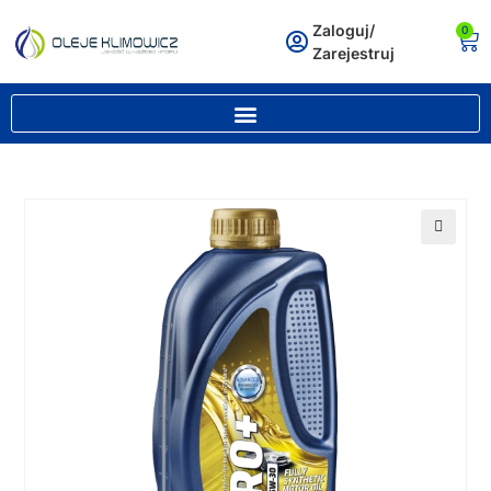
Zaloguj/
0
Zarejestruj
🔍