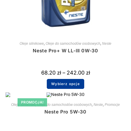
Oleje silnikowe
,
Oleje do samochodów osobowych
,
Neste
Neste Pro+ W LL-III 0W-30
68.20
zł
–
242.00
zł
Wybierz opcje
PROMOCJA!
Oleje silnikowe
,
Oleje do samochodów osobowych
,
Neste
,
Promocje
Neste Pro 5W-30