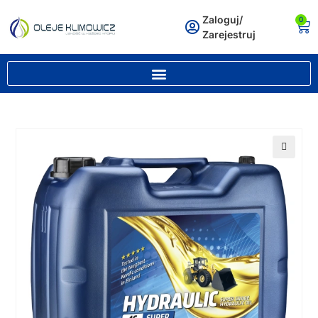
Zaloguj/
0
Zarejestruj
🔍