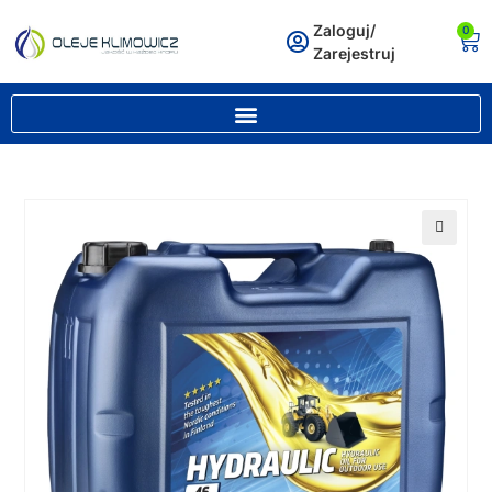
Zaloguj/
0
Zarejestruj
🔍