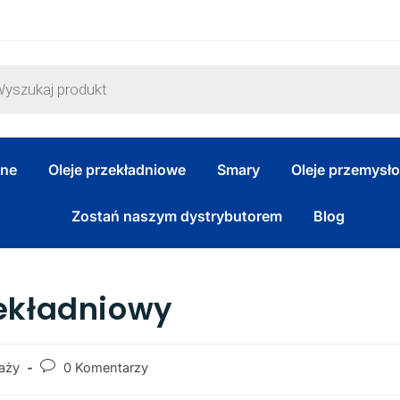
zne
Oleje przekładniowe
Smary
Oleje przemysł
Zostań naszym dystrybutorem
Blog
zekładniowy
aży
0 Komentarzy