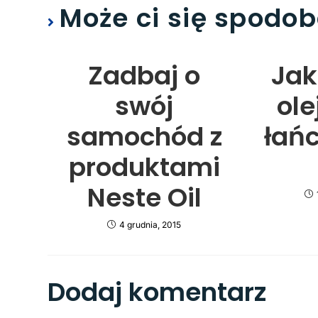
Może ci się spodo
Zadbaj o
Jak
swój
ole
samochód z
łań
produktami
Neste Oil
4 grudnia, 2015
Dodaj komentarz