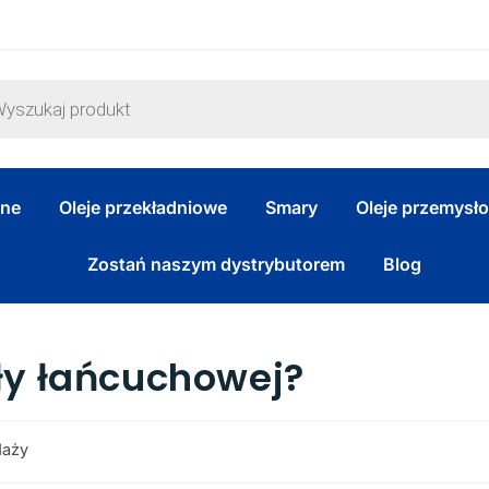
zne
Oleje przekładniowe
Smary
Oleje przemysł
Zostań naszym dystrybutorem
Blog
iły łańcuchowej?
daży