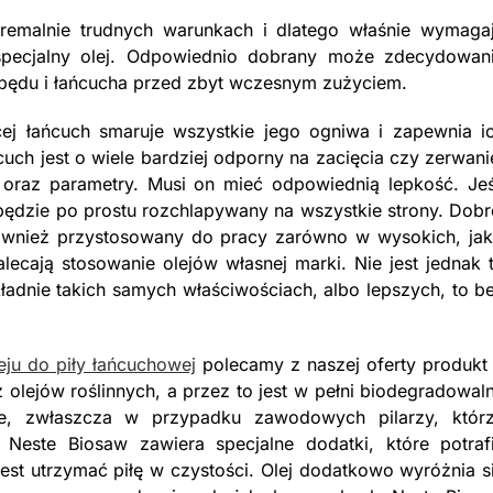
stremalnie trudnych warunkach i dlatego właśnie wymaga
 specjalny olej. Odpowiednio dobrany może zdecydowan
apędu i łańcucha przed zbyt wczesnym zużyciem.
ącej łańcuch smaruje wszystkie jego ogniwa i zapewnia i
h jest o wiele bardziej odporny na zacięcia czy zerwani
 oraz parametry. Musi on mieć odpowiednią lepkość. Jeś
 będzie po prostu rozchlapywany na wszystkie strony. Dobr
również przystosowany do pracy zarówno w wysokich, jak
alecają stosowanie olejów własnej marki. Nie jest jednak 
ładnie takich samych właściwościach, albo lepszych, to b
eju do piły łańcuchowej
polecamy z naszej oferty produkt
 olejów roślinnych, a przez to jest w pełni biodegradowal
e, zwłaszcza w przypadku zawodowych pilarzy, któr
 Neste Biosaw zawiera specjalne dodatki, które potraf
jest utrzymać piłę w czystości. Olej dodatkowo wyróżnia s