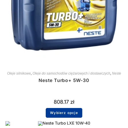
Oleje silnikowe
,
Oleje do samochodów ciężarowych i dostawczych
,
Neste
Neste Turbo+ 5W-30
808.17
zł
Wybierz opcje