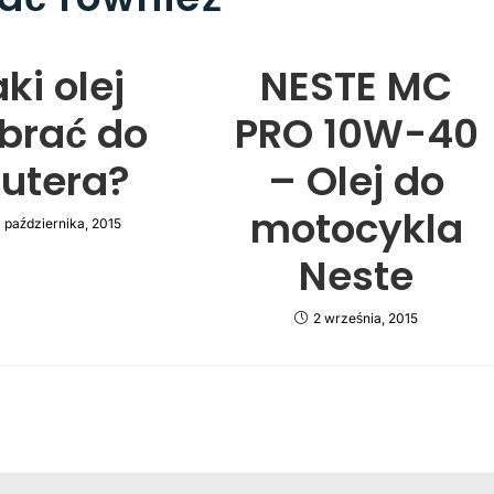
ki olej
NESTE MC
brać do
PRO 10W-40
utera?
– Olej do
motocykla
 października, 2015
Neste
2 września, 2015