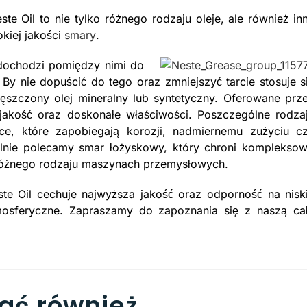
e Oil to nie tylko różnego rodzaju oleje, ale również in
kiej jakości
smary
.
dochodzi pomiędzy nimi do
By nie dopuścić do tego oraz zmniejszyć tarcie stosuje s
gęszczony olej mineralny lub syntetyczny. Oferowane prz
jakość oraz doskonałe właściwości. Poszczególne rodza
ące, które zapobiegają korozji, nadmiernemu zużyciu c
gólnie polecamy smar łożyskowy, który chroni komplekso
różnego rodzaju maszynach przemysłowych.
te Oil cechuje najwyższa jakość oraz odporność na nisk
tmosferyczne. Zapraszamy do zapoznania się z naszą ca
ać również