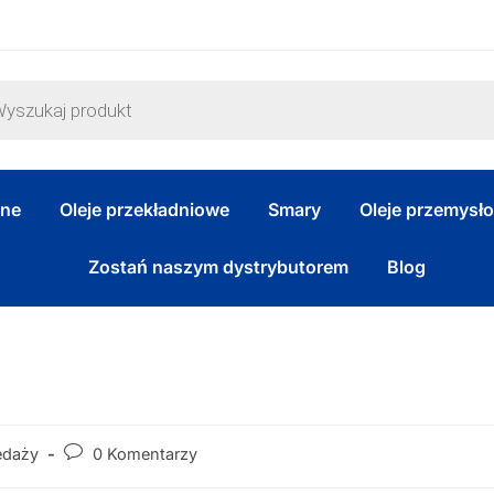
zne
Oleje przekładniowe
Smary
Oleje przemysł
Zostań naszym dystrybutorem
Blog
edaży
0 Komentarzy