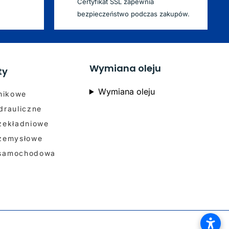
Certyfikat SSL zapewnia
bezpieczeństwo podczas zakupów.
Wymiana oleju
ty
Wymiana oleju
lnikowe
drauliczne
rzekładniowe
rzemysłowe
 samochodowa