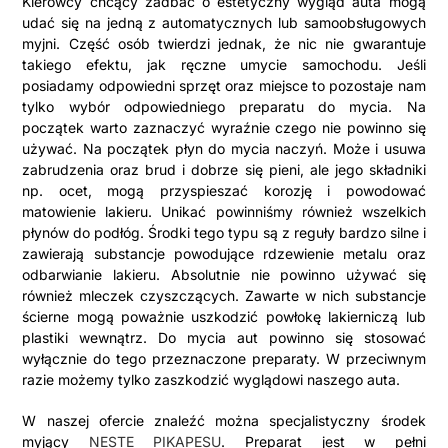
Kierowcy chcący zadbać o estetyczny wygląd auta mogą
udać się na jedną z automatycznych lub samoobsługowych
myjni. Część osób twierdzi jednak, że nic nie gwarantuje
takiego efektu, jak ręczne umycie samochodu. Jeśli
posiadamy odpowiedni sprzęt oraz miejsce to pozostaje nam
tylko wybór odpowiedniego preparatu do mycia. Na
początek warto zaznaczyć wyraźnie czego nie powinno się
używać. Na początek płyn do mycia naczyń. Może i usuwa
zabrudzenia oraz brud i dobrze się pieni, ale jego składniki
np. ocet, mogą przyspieszać korozję i powodować
matowienie lakieru. Unikać powinniśmy również wszelkich
płynów do podłóg. Środki tego typu są z reguły bardzo silne i
zawierają substancje powodujące rdzewienie metalu oraz
odbarwianie lakieru. Absolutnie nie powinno używać się
również mleczek czyszczących. Zawarte w nich substancje
ścierne mogą poważnie uszkodzić powłokę lakierniczą lub
plastiki wewnątrz. Do mycia aut powinno się stosować
wyłącznie do tego przeznaczone preparaty. W przeciwnym
razie możemy tylko zaszkodzić wyglądowi naszego auta.
W naszej ofercie znaleźć można specjalistyczny środek
myjący
NESTE PIKAPESU
. Preparat jest w pełni