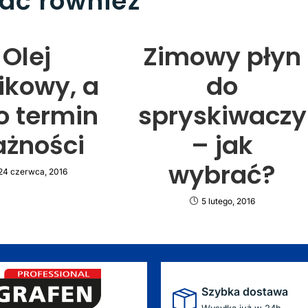
bać również
Olej
Zimowy płyn
nikowy, a
do
o termin
spryskiwaczy
żności
– jak
wybrać?
24 czerwca, 2016
5 lutego, 2016
Szybka dostawa