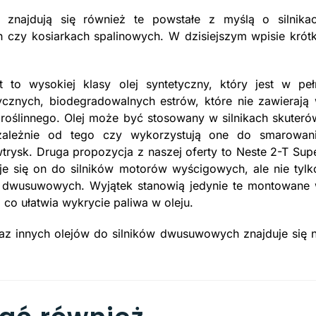
l znajdują się również te powstałe z myślą o silnika
czy kosiarkach spalinowych. W dzisiejszym wpisie krót
t to wysokiej klasy olej syntetyczny, który jest w peł
ycznych, biodegradowalnych estrów, które nie zawierają
roślinnego. Olej może być stosowany w silnikach skuteró
ezależnie od tego czy wykorzystują one do smarowan
trysk. Druga propozycja z naszej oferty to Neste 2-T Sup
e się on do silników motorów wyścigowych, ale nie tylk
w dwusuwowych. Wyjątek stanowią jedynie te montowane
, co ułatwia wykrycie paliwa w oleju.
az innych olejów do silników dwusuwowych znajduje się 