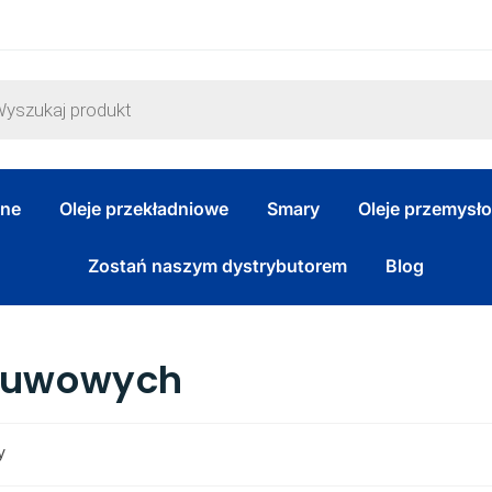
zne
Oleje przekładniowe
Smary
Oleje przemysł
Zostań naszym dystrybutorem
Blog
usuwowych
y