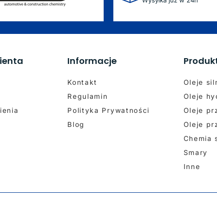
Wysyłka już w 24h
ienta
Informacje
Produk
Kontakt
Oleje si
Regulamin
Oleje hy
ienia
Polityka Prywatności
Oleje p
Blog
Oleje p
Chemia
Smary
Inne