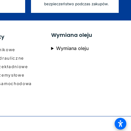
bezpieczeństwo podczas zakupów.
Wymiana oleju
ty
Wymiana oleju
lnikowe
drauliczne
rzekładniowe
rzemysłowe
 samochodowa