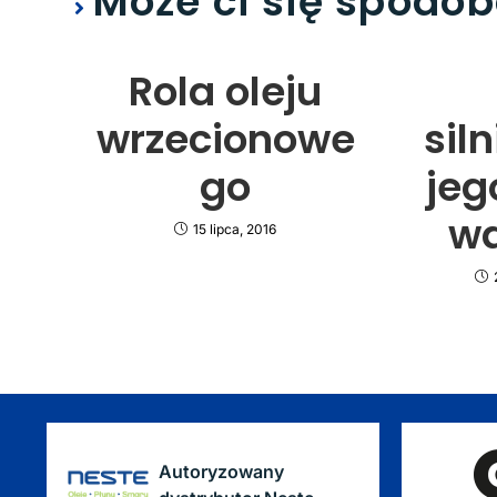
Może ci się spodo
Rola oleju
wrzecionowe
sil
go
jeg
wa
15 lipca, 2016
Autoryzowany