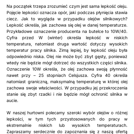
Na początek trzepa zrozumieć czym jest sama lepkość oleju.
Pojęcie lepkości oznacza opór, jaki podczas płynięcia stawia
ciecz. Jak to wygląda w przypadku olejów silnikowych?
Lepkość określa, jak zachowa się olej w danej temperaturze.
Przykładowe oznaczenie producenta na butelce to 10W/40.
Cyfra przed W (winter) określa lepkość w niskich
temperatura, natomiast druga wartość dotyczy wysokich
temperatur pracy silnika. Zimą lepiej, by lepkość oleju była
odpowiednio niska. Olej nie może być zbyt gęsty, ponieważ
wtedy nie będzie mógł dotrzeć do wszystkich części silnika.
Oznaczenie 10W określa, że olej zachowa swoją płynność
nawet przy – 25 stopniach Celsjusza. Cyfra 40 określa
natomiast graniczną, maksymalną temperaturę w której olej
zachowa swoje właściwości. W przypadku jej przekroczenia
stanie się zbyt rzadki i nie będzie mógł ochronić silnika w
aucie.
W naszej hurtowni polecamy szeroki wybór olejów o różnej
lepkości, w tym tych przystosowanych do pracy w
ekstremalnie niskich lub wysokich temperaturach.
Zapraszamy serdecznie do zapoznania się z naszą ofertą