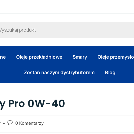
zne
Oleje przekładniowe
Smary
Oleje przemysł
Zostań naszym dystrybutorem
Blog
y Pro 0W-40
y
0 Komentarzy