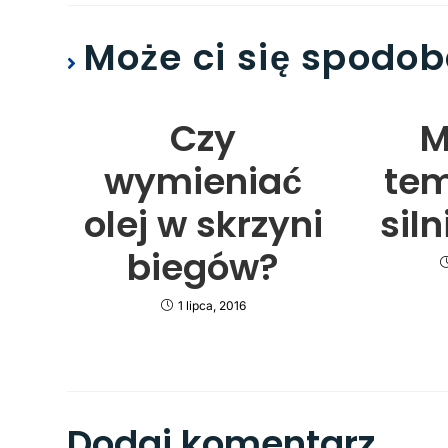
Może ci się spodob
Czy
M
wymieniać
tem
olej w skrzyni
sil
biegów?
1 lipca, 2016
Dodaj komentarz