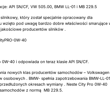
kacje: API SN/CF, VW 505.00, BMW LL-01 i MB 229.5
silnikowy, który został specjalnie opracowany dla
iu wzięto pod uwagę bardzo dobre właściwości smarujące 
 jakościowe producentów silników .
o 0W-40 i odpowiada on teraz klasie API SN/CF.
wania nowych klas producentów samochodów – Volkswagen
ów osobowych . BMW- spełnia zapotrzebowania BMW-LL-0
o przedłużonych okresach wymiany . Neste City Pro 0W-40
la samochodów z normą MB 229.5.