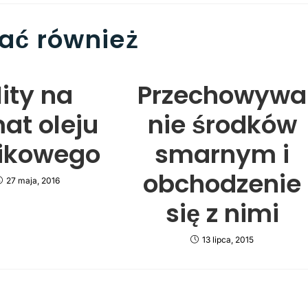
ać również
ity na
Przechowywa
at oleju
nie środków
nikowego
smarnym i
obchodzenie
27 maja, 2016
się z nimi
13 lipca, 2015