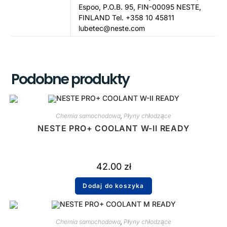
Espoo, P.O.B. 95, FIN-00095 NESTE,
FINLAND Tel. +358 10 45811
lubetec@neste.com
Podobne produkty
Chemia samochodowa
,
Płyny chłodzące
NESTE PRO+ COOLANT W-II READY
42.00
zł
Dodaj do koszyka
Chemia samochodowa
,
Płyny chłodzące