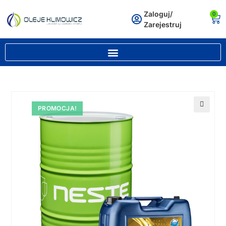
Zaloguj/
0
Zarejestruj
PROMOCJA!
🔍