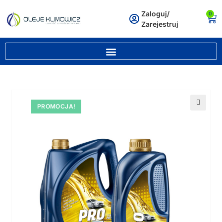
Zaloguj/
0
Zarejestruj
PROMOCJA!
🔍