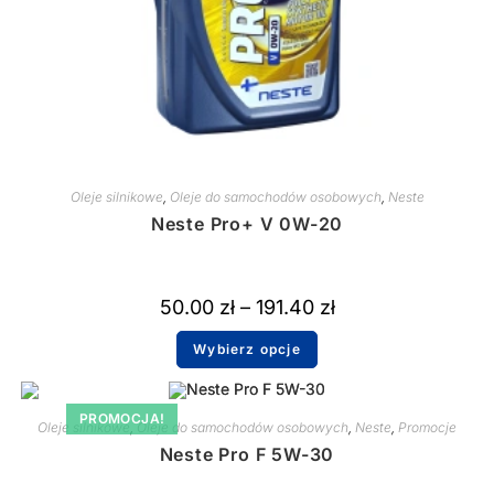
Oleje silnikowe
,
Oleje do samochodów osobowych
,
Neste
Neste Pro+ V 0W-20
50.00
zł
–
191.40
zł
Wybierz opcje
PROMOCJA!
Oleje silnikowe
,
Oleje do samochodów osobowych
,
Neste
,
Promocje
Neste Pro F 5W-30