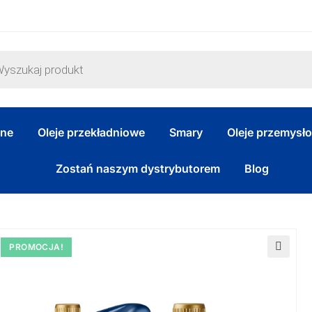
zne
Oleje przekładniowe
Smary
Oleje przemysł
Zostań naszym dystrybutorem
Blog
PROMOCJA!
🔍