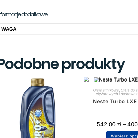
nformacje dodatkowe
WAGA
Podobne produkty
Oleje silnikowe
,
Oleje do
ciężarowych i dostawc
Neste Turbo LXE
542.00
zł
–
400
Wybierz opc