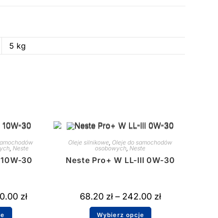
5 kg
 samochodów
Oleje silnikowe
,
Oleje do samochodów
zych
,
Neste
osobowych
,
Neste
 10W-30
Neste Pro+ W LL-III 0W-30
0.00
zł
68.20
zł
–
242.00
zł
je
Wybierz opcje