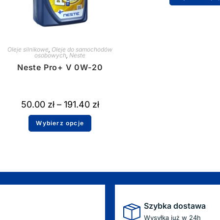
Oleje silnikowe
,
Oleje do samochodów
osobowych
,
Neste
Neste Pro+ V 0W-20
50.00
zł
–
191.40
zł
Wybierz opcje
Szybka dostawa
Wysyłka już w 24h