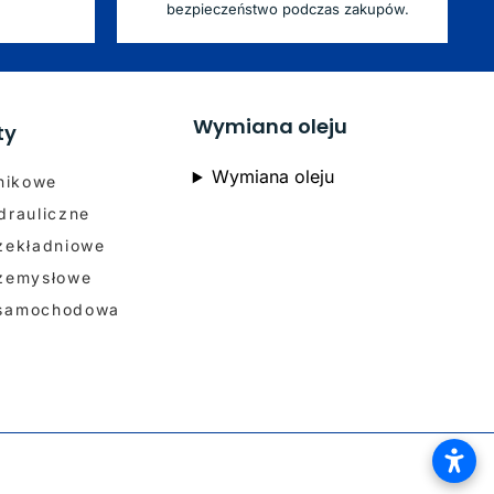
bezpieczeństwo podczas zakupów.
Wymiana oleju
ty
Wymiana oleju
lnikowe
drauliczne
rzekładniowe
rzemysłowe
 samochodowa