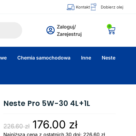
Kontakt
Dobierz olej
Zaloguj/
0
Zarejestruj
owe
Chemia samochodowa
Inne
Neste
Neste Pro 5W-30 4L+1L
176.00
zł
226.60
zł
Najniższa cena z ostatnich 30 dni:
226.60
zł