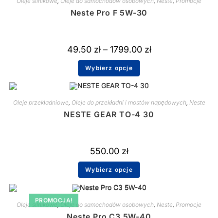
Oleje silnikowe
,
Oleje do samochodów osobowych
,
Neste
,
Promocje
Neste Pro F 5W-30
49.50
zł
–
1799.00
zł
Wybierz opcje
Oleje przekładniowe
,
Oleje do przekładni i mostów napędowych
,
Neste
NESTE GEAR TO-4 30
550.00
zł
Wybierz opcje
PROMOCJA!
Oleje silnikowe
,
Oleje do samochodów osobowych
,
Neste
,
Promocje
Neste Pro C3 5W-40