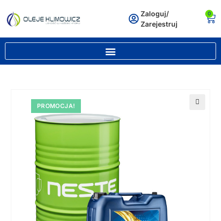
Zaloguj/
0
Zarejestruj
PROMOCJA!
🔍