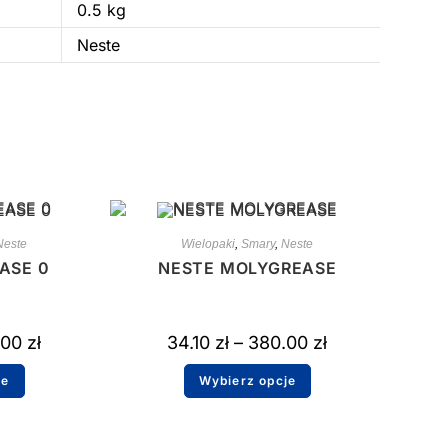
0.5 kg
Neste
Neste
Wielopaki
,
Smary
,
Neste
ASE 0
NESTE MOLYGREASE
.00
zł
34.10
zł
–
380.00
zł
je
Wybierz opcje