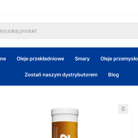
zne
Oleje przekładniowe
Smary
Oleje przemysł
Zostań naszym dystrybutorem
Blog
🔍