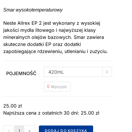
Smar wysokotemperaturowy
Neste Allrex EP 2 jest wykonany z wysokiej
jakości mydła litowego i najwyższej klasy
mineralnych olejów bazowych. Smar zawiera
skuteczne dodatki EP oraz dodatki
zapobiegające rdzewieniu, utlenianiu i zużyciu.
420mL
POJEMNOŚĆ
Wyczyść
25.00
zł
Najniższa cena z ostatnich 30 dni:
25.00
zł
-
+
DODAJ DO KOSZYKA