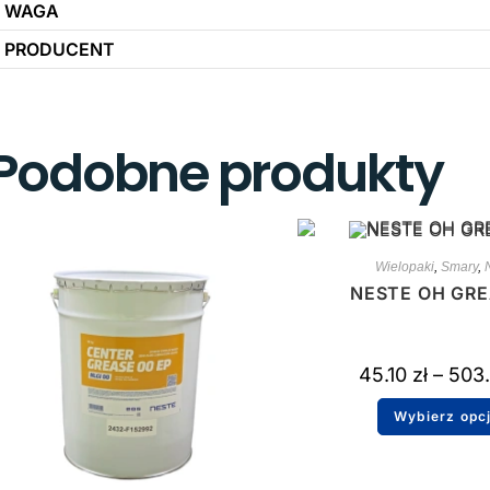
WAGA
PRODUCENT
Podobne produkty
Wielopaki
,
Smary
,
NESTE OH GRE
45.10
zł
–
503
Wybierz opc