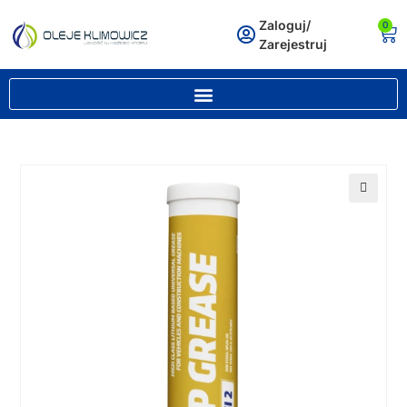
Zaloguj/
0
Zarejestruj
🔍