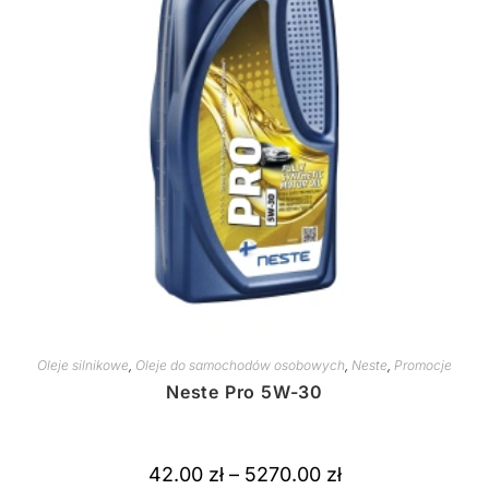
Oleje silnikowe
,
Oleje do samochodów osobowych
,
Neste
,
Promocje
Neste Pro 5W-30
42.00
zł
–
5270.00
zł