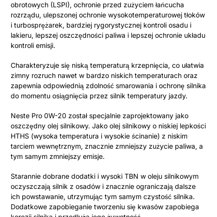
obrotowych (LSPI), ochronie przed zużyciem łańcucha
rozrządu, ulepszonej ochronie wysokotemperaturowej tłoków
i turbosprężarek, bardziej rygorystycznej kontroli osadu i
lakieru, lepszej oszczędności paliwa i lepszej ochronie układu
kontroli emisji.
Charakteryzuje się niską temperaturą krzepnięcia, co ułatwia
zimny rozruch nawet w bardzo niskich temperaturach oraz
zapewnia odpowiednią zdolność smarowania i ochronę silnika
do momentu osiągnięcia przez silnik temperatury jazdy.
Neste Pro 0W-20 został specjalnie zaprojektowany jako
oszczędny olej silnikowy. Jako olej silnikowy o niskiej lepkości
HTHS (wysoka temperatura i wysokie ścinanie) z niskim
tarciem wewnętrznym, znacznie zmniejszy zużycie paliwa, a
tym samym zmniejszy emisje.
Starannie dobrane dodatki i wysoki TBN w oleju silnikowym
oczyszczają silnik z osadów i znacznie ograniczają dalsze
ich powstawanie, utrzymując tym samym czystość silnika.
Dodatkowe zapobieganie tworzeniu się kwasów zapobiega
korozji silnika i przedłuża jego żywotność.