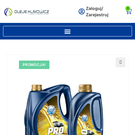
Zaloguj/
0
Zarejestruj
PROMOCJA!
🔍