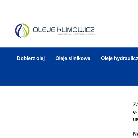
Dobierz olej
Oleje silnikowe
Oleje hydraulic
Za
e-
ut
N